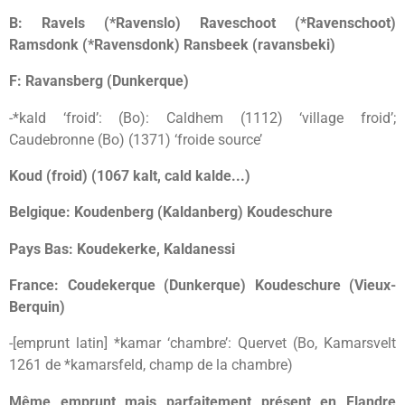
B: Ravels (*Ravenslo) Raveschoot (*Ravenschoot)
Ramsdonk (*Ravensdonk) Ransbeek (ravansbeki)
F: Ravansberg (Dunkerque)
-*kald ‘froid’: (Bo): Caldhem (1112) ‘village froid’;
Caudebronne (Bo) (1371) ‘froide source’
Koud (froid) (1067 kalt, cald kalde...)
Belgique: Koudenberg (Kaldanberg) Koudeschure
Pays Bas: Koudekerke, Kaldanessi
France: Coudekerque (Dunkerque) Koudeschure (Vieux-
Berquin)
-[emprunt latin] *kamar ‘chambre’: Quervet (Bo, Kamarsvelt
1261 de *kamarsfeld, champ de la chambre)
Même emprunt mais parfaitement présent en Flandre