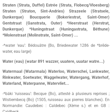
Straten (Strata, Duffel) Estrée (Strata, Flobecq/Vloesberg)
Straten (Straton, Sint-Andries) Strazeele (Stratsele,
Dunkerque) Boucquerie (Bokeriestrat, Saint-Omer)
Gentstraat (Ganstrata, Outer) *Heerstraat (Herstrat,
Dunkerque) *Huningstraat (Huningastrata, Béthune)
*Molenstraat (Molinstrate, Saint-Omer) ...
-*water ‘eau’: Bédouâtre (Bo, Briedewater 1286 de *brēde-
water, eau large)
Water (eau) (watar 891 wazzer, uuatere, uuatar watre...)
Watermaal (Watarmala) Waterloo, Waterschei, Lankwater,
Rinkwater, Soetwater, Waggelwater, Watergang, Waterhof,
Waterland, Waterpanne, Watervliet...
-*bäki ‘ruisseau’: Becque (Bo), attesté à plusieurs reprises ;
Wistiembecq (Bo) (1505, ruisseau aux pierres blanches). En
Normandie: Caudebec : Caldebec (Xème s.) et en GB :
Caldbeck