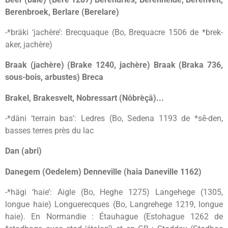
Berenbroek, Berlare (Berelare)
-*bräki ‘jachère’: Brecquaque (Bo, Brequacre 1506 de *brek-
aker, jachère)
Braak (jachère) (Brake 1240, jachère) Braak (Braka 736,
sous-bois, arbustes) Breca
Brakel, Brakesvelt, Nobressart (Nôbrèçâ)...
-*däni ‘terrain bas’: Ledres (Bo, Sedena 1193 de *sē-den,
basses terres près du lac
Dan (abri)
Danegem (Oedelem) Denneville (haia Daneville 1162)
-*hägi ‘haie’: Aigle (Bo, Heghe 1275) Langehege (1305,
longue haie) Longuerecques (Bo, Langrehege 1219, longue
haie). En Normandie : Étauhague (Estohague 1262 de