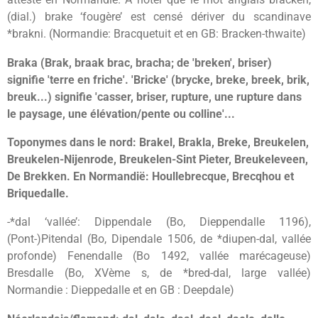
(dial.) brake ‘fougère’ est censé dériver du scandinave
*brakni. (Normandie: Bracquetuit et en GB: Bracken-thwaite)
Braka (Brak, braak brac, bracha; de 'breken', briser)
signifie 'terre en friche'. 'Bricke' (brycke, breke, breek, brik,
breuk...) signifie 'casser, briser, rupture, une rupture dans
le paysage, une élévation/pente ou colline'...
Toponymes dans le nord: Brakel, Brakla, Breke, Breukelen,
Breukelen-Nijenrode, Breukelen-Sint Pieter, Breukeleveen,
De Brekken. En Normandië: Houllebrecque, Brecqhou et
Briquedalle.
-*dal ‘vallée’: Dippendale (Bo, Dieppendalle 1196),
(Pont-)Pitendal (Bo, Dipendale 1506, de *diupen-dal, vallée
profonde) Fenendalle (Bo 1492, vallée marécageuse)
Bresdalle (Bo, XVème s, de *bred-dal, large vallée)
Normandie : Dieppedalle et en GB : Deepdale)