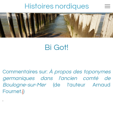
Histoires nordiques
Passer
au
contenu
principal
Bi Got!
Commentaires sur:
À propos des toponymes
germaniques dans l'ancien comté de
Boulogne-sur-Mer
(de l'auteur Arnaud
Fournet.
i
)
'