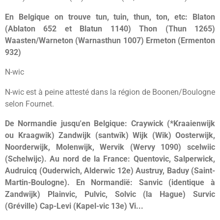
En Belgique on trouve tun, tuin, thun, ton, etc: Blaton
(Ablaton 652 et Blatun 1140) Thon (Thun 1265)
Waasten/Warneton (Warnasthun 1007) Ermeton (Ermenton
932)
N-wic
N-wic est à peine attesté dans la région de Boonen/Boulogne
selon Fournet.
De Normandie jusqu'en Belgique: Craywick (*Kraaienwijk
ou Kraagwik) Zandwijk (santwīk) Wijk (Wik) Oosterwijk,
Noorderwijk, Molenwijk, Wervik (Wervy 1090) scelwiic
(Schelwijc). Au nord de la France: Quentovic, Salperwick,
Audruicq (Ouderwich, Alderwic 12e) Austruy, Baduy (Saint-
Martin-Boulogne). En Normandië: Sanvic (identique à
Zandwijk) Plainvic, Pulvic, Solvic (la Hague) Survic
(Gréville) Cap-Levi (Kapel-vic 13e) Vi...