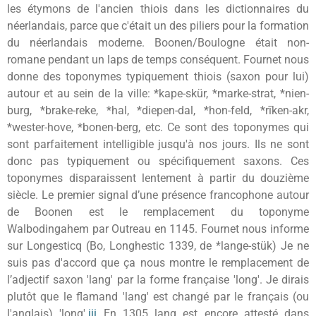
les étymons de l'ancien thiois dans les dictionnaires du
néerlandais, parce que c'était un des piliers pour la formation
du néerlandais moderne. Boonen/Boulogne était non-
romane pendant un laps de temps conséquent. Fournet nous
donne des toponymes typiquement thiois (saxon pour lui)
autour et au sein de la ville: *kape-skür, *marke-strat, *nien-
burg, *brake-reke, *hal, *diepen-dal, *hon-feld, *rīken-akr,
*wester-hove, *bonen-berg, etc. Ce sont des toponymes qui
sont parfaitement intelligible jusqu'à nos jours. Ils ne sont
donc pas typiquement ou spécifiquement saxons. Ces
toponymes disparaissent lentement à partir du douzième
siècle. Le premier signal d’une présence francophone autour
de Boonen est le remplacement du toponyme
Walbodingahem par Outreau en 1145. Fournet nous informe
sur Longesticq (Bo, Longhestic 1339, de *lange-stük) Je ne
suis pas d'accord que ça nous montre le remplacement de
l’adjectif saxon 'lang' par la forme française 'long'. Je dirais
plutôt que le flamand 'lang' est changé par le français (ou
l'anglais) 'long'.
iii
En 1305 lang est encore attesté dans