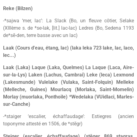
Reke (Bilzen)
-*sajwa ‘mer, lac’: La Slack (Bo, un fleuve côtier, Selake
(XIIIème s. de *se-lak, [lit.] lac-lac) Ledres (Bo, Sedena 1193
de*sē-den, terre basse avec un lac)
Laak (Cours d'eau, étang, lac) (laka leka 723 lake, lac, laco,
lec...)
Laak (Laka) Laque (Laka, Quelmes) La Laque (Laca, Aire-
sur-la-Lys) Laken (Lachus, Cambrai) Leke (leca) Lexmond
(Lakesmunde) Vulelake (Vulaka, Saint-Folquin) Melleke
(Melleche, Guines) Mourlacq (Morlaka, Saint-Momelin)
Morlay (muorlaka, Ponthoile) *Wedelaka (VUidlaci, Marles-
sur-Canche)
-*staiger ‘escalier, échaffaudage’: Estiegres (ancien
toponyme attesté en 1506, de *stēgr)
Steiger (escalier, échaffaudage) (stēger 869 stagras,