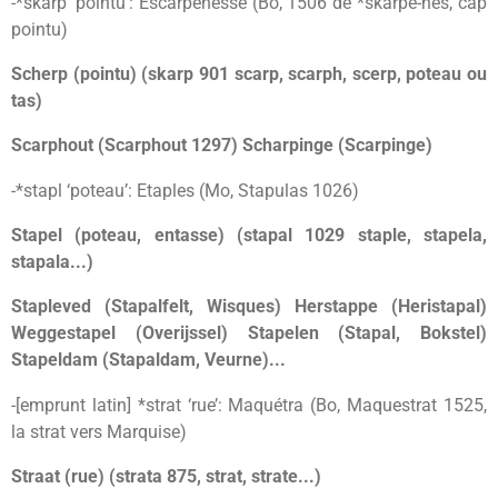
-*skarp ‘pointu’: Escarpenesse (Bo, 1506 de *skarpe-nes, cap
pointu)
Scherp (pointu) (skarp 901 scarp, scarph, scerp, poteau ou
tas)
Scarphout (Scarphout 1297) Scharpinge (Scarpinge)
-*stapl ‘poteau’: Etaples (Mo, Stapulas 1026)
Stapel (poteau, entasse) (stapal 1029 staple, stapela,
stapala...)
Stapleved (Stapalfelt, Wisques) Herstappe (Heristapal)
Weggestapel (Overijssel) Stapelen (Stapal, Bokstel)
Stapeldam (Stapaldam, Veurne)...
-[emprunt latin] *strat ‘rue’: Maquétra (Bo, Maquestrat 1525,
la strat vers Marquise)
Straat (rue) (strata 875, strat, strate...)