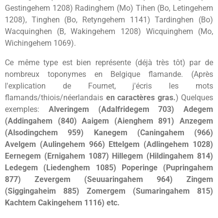
Gestingehem 1208) Radinghem (Mo) Tihen (Bo, Letingehem
1208), Tinghen (Bo, Retyngehem 1141) Tardinghen (Bo)
Wacquinghen (B, Wakingehem 1208) Wicquinghem (Mo,
Wichingehem 1069).
Ce même type est bien représente (déjà très tôt) par de
nombreux toponymes en Belgique flamande. (Après
l'explication de Fournet, j'écris les mots
flamands/thiois/néerlandais
en caractères gras.
)
Quelques
exemples:
Alveringem (Adalfridegem 703) Adegem
(Addingahem (840) Aaigem (Aienghem 891) Anzegem
(Alsodingchem 959) Kanegem (Caningahem (966)
Avelgem (Aulingehem 966) Ettelgem (Adlingehem 1028)
Eernegem (Ernigahem 1087) Hillegem (Hildingahem 814)
Ledegem (Liedenghem 1085) Poperinge (Pupringahem
877) Zevergem (Seuuaringahem 964) Zingem
(Siggingaheim 885) Zomergem (Sumaringahem 815)
Kachtem Cakingehem 1116) etc.