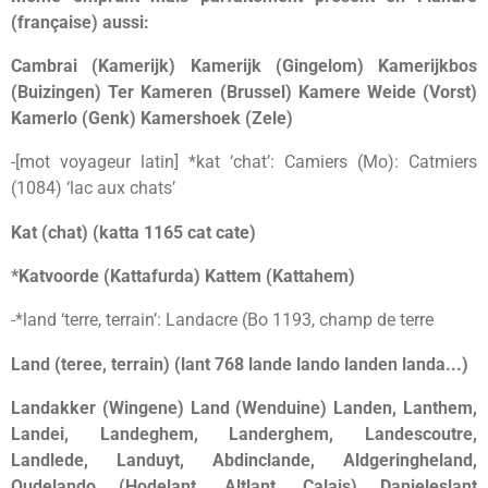
(française) aussi:
Cambrai (Kamerijk) Kamerijk (Gingelom) Kamerijkbos
(Buizingen) Ter Kameren (Brussel) Kamere Weide (Vorst)
Kamerlo (Genk) Kamershoek (Zele)
-[mot voyageur latin] *kat ‘chat’: Camiers (Mo): Catmiers
(1084) ‘lac aux chats’
Kat (chat) (katta 1165 cat cate)
*Katvoorde (Kattafurda) Kattem (Kattahem)
-*land ‘terre, terrain’: Landacre (Bo 1193, champ de terre
Land (teree, terrain) (lant 768 lande lando landen landa...)
Landakker (Wingene) Land (Wenduine) Landen, Lanthem,
Landei, Landeghem, Landerghem, Landescoutre,
Landlede, Landuyt, Abdinclande, Aldgeringheland,
Oudelando (Hodelant, Altlant, Calais) Danieleslant