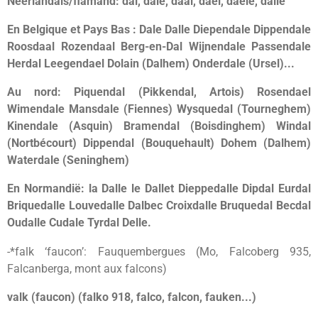
Néerlandais/flamand: dal, dale, daal, dael, daele, dalle
En Belgique et Pays Bas : Dale Dalle Diependale Dippendale
Roosdaal Rozendaal Berg-en-Dal Wijnendale Passendale
Herdal Leegendael Dolain (Dalhem) Onderdale (Ursel)...
Au nord: Piquendal (Pikkendal, Artois) Rosendael
Wimendale Mansdale (Fiennes) Wysquedal (Tourneghem)
Kinendale (Asquin) Bramendal (Boisdinghem) Windal
(Nortbécourt) Dippendal (Bouquehault) Dohem (Dalhem)
Waterdale (Seninghem)
En Normandië: la Dalle le Dallet Dieppedalle Dipdal Eurdal
Briquedalle Louvedalle Dalbec Croixdalle Bruquedal Becdal
Oudalle Cudale Tyrdal Delle.
-*falk ‘faucon’: Fauquembergues (Mo, Falcoberg 935,
Falcanberga, mont aux falcons)
valk (faucon) (falko 918, falco, falcon, fauken...)