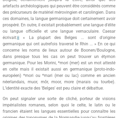
artefacts archéologiques qui peuvent être considérés comme
des précurseurs de matériel mérovingien et carolingien. Dans
ces domaines, la langue germanique doit certainement avoir
prospéré. En outre, il existait probablement une langue d'élite
ou langue officielle et une langue vernaculaire. Caesar
écrivait:
ii
« La plupart des Belges ... sont d'origine
germanique qui ont autrefois traversé le Rhin ... » En ce qui
concerne les noms de lieux autour de Boonen/Boulogne,
dans presque tous les cas on peut trouver un étymon
germanique. Pour les Morini, *mori (mer) est un mot attesté
en celte mais il existait aussi en germanique (proto-indo-
européen) *mori ou *mari (mer ou lac) comme en ancien
néerlandais, muor, mōr, moor, more (marais ou tourbe).
L’identité exacte des 'Belges' est peu claire et débattue.
On peut signaler une sorte de cliché, porteur de visions
impérialistes romanes, selon quoi le celte, le latin ou le
francien étaient les langues essentielles pour connaître les
origines des toponymes de la Normandie jusqu'au frontières