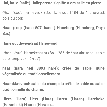
Hal, halle (salle) Halleperette signifie alors salle en pierre.
-*han ‘coq’: Henneveux (Bo, Hanewut 1184 de *hane-wud,
bois du coq)
Haan (coq) (hano 507, hane ) Haneberg (Hanoberg, Pays
Bas)
Hanewut deviendrait Hanewoud
-*har ‘lièvre’: Harackessant (Bo, 1286 de *har-akr-sand, sable
du champ aux lièvres’)
haar (hara heri 8893 hare): crête de sable, dune
végétalisée ou traditionnellement
Haarakkerzand: sable du champ du crête de sable ou sable
traditionnelle du champ.
Hiern (Hara) Heer (Hara) Haren (Haran) Harebeke
(Haranbeki) Haarlo (Haralo)...