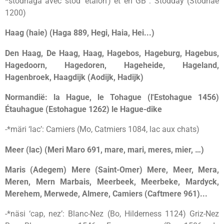
*stodhaga avec stod ‘étalon’) et en GB : Stodday (Stodhae
1200)
Haag (haie) (Haga 889, Hegi, Haia, Hei...)
Den Haag, De Haag, Haag, Hagebos, Hageburg, Hagebus,
Hagedoorn, Hagedoren, Hageheide, Hageland,
Hagenbroek, Haagdijk (Aodijk, Hadijk)
Normandië: la Hague, le Tohague (l'Estohague 1456)
Étauhague (Estohague 1262) le Hague-dike
-*märi ‘lac’: Camiers (Mo, Catmiers 1084, lac aux chats)
Meer (lac) (Meri Maro 691, mare, mari, meres, mier, …)
Maris (Adegem) Mere (Saint-Omer) Mere, Meer, Mera,
Meren, Mern Marbais, Meerbeek, Meerbeke, Mardyck,
Merehem, Merwede, Almere, Camiers (Caftmere 961)...
-*näsi ‘cap, nez’: Blanc-Nez (Bo, Hilderness 1124) Griz-Nez