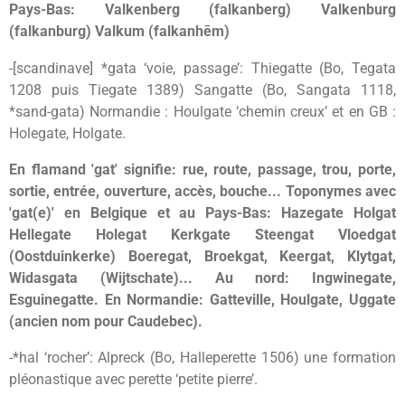
Pays-Bas: Valkenberg (falkanberg) Valkenburg
(falkanburg) Valkum (falkanhēm)
-[scandinave] *gata ‘voie, passage’: Thiegatte (Bo, Tegata
1208 puis Tiegate 1389) Sangatte (Bo, Sangata 1118,
*sand-gata) Normandie : Houlgate ‘chemin creux’ et en GB :
Holegate, Holgate.
En flamand 'gat' signifie: rue, route, passage, trou, porte,
sortie, entrée, ouverture, accès, bouche... Toponymes avec
'gat(e)' en Belgique et au Pays-Bas: Hazegate Holgat
Hellegate Holegat Kerkgate Steengat Vloedgat
(Oostduinkerke) Boeregat, Broekgat, Keergat, Klytgat,
Widasgata (Wijtschate)... Au nord: Ingwinegate,
Esguinegatte. En Normandie: Gatteville, Houlgate, Uggate
(ancien nom pour Caudebec).
-*hal ‘rocher’: Alpreck (Bo, Halleperette 1506) une formation
pléonastique avec perette ‘petite pierre’.