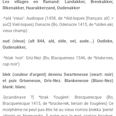
Les villages en flamand: Landakker, Breekakker,
Rikenakker, Haarakkerzand, Oudenakker
-*ald ‘vieux’: Audisque (1458, de *Ald-Isques [français alC >
auC] Vieil-Isques) Denacre (Bo, Odenacre 1415, de *alden-akr,
vieux champ)
oud (vieux) (alt 844, ald, olde, oel, aude...) Oudiske,
Oudenakker,
-*blak ‘noir’: Griz-Nez (Bo, Blacqueness 1546, de *blake-nes,
cap noir’)
blek (couleur d'argent) devenu Swartenesse (swart: noir)
et puis Grisenesse, Gris-Nez. Blankenesse (Blanc-Nez)
blank: blanc.
-[scandinave ?] *brak ‘fougère’: Brecquerecque (Bo,
Bracquerecque 1415, de *bracke-rek, terrain de fougères) Ce
morphème ne peut pas être lié au vieux norrois brekka ‘pente’
attesté en Normandie. À noter que le mot anglais bracken,