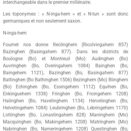
interchangeable dans le premier millénaire.
Les toponymes : « N-inga-hem » et « N-tun » sont donc
germaniques et non seulement saxon.
N-inga-hem
Fournet nos donne Reclinghem (Ricolvingahem 857)
Bazinghen (Basingahem 877). Dans les districts de
Boulogne (Bo) et Montreuil (Mo): Audinghen (Bo)
Auvringhen (Bo, Overingahem 1084) Bainghen (Bo,
Baingehem 1121), Bazinghen (Bo, Basingahem 877)
Battinghen (Bo Bathinghen 1506) Bezinghem (Mo) Blinghem
(Bo) Echinghen (Bo, Essingehem 1112) Equihen (Bo,
Enkinguehem 1338) Fringhen (Bo, Froingehem 1208)
Halinghen (Bo, Havelinghem 1134) Hervelinghen (Bo,
Helvetingehem 1084) Leubringhen (Bo, Lebringehem 1170)
Lottinghen (Bo, Lonastingahem 828) Maninghem (Mo)
Macquinghen (Bo, Makingehem 1208) Matringhem (Mo)
Nabringhen (Bo, Nameringehem 1208) Questinghen (Bo,