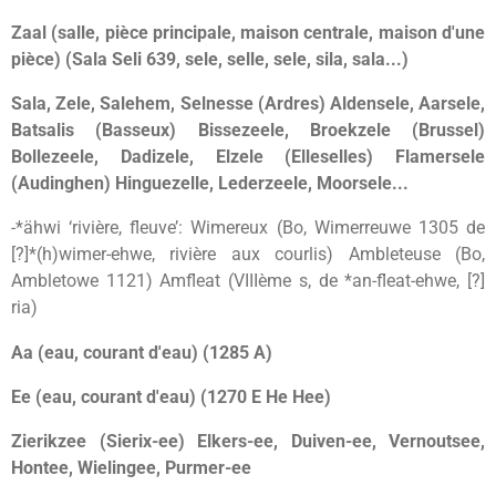
Zaal (salle, pièce principale, maison centrale, maison d'une
pièce) (Sala Seli 639, sele, selle, sele, sila, sala...)
Sala, Zele, Salehem, Selnesse (Ardres) Aldensele, Aarsele,
Batsalis (Basseux) Bissezeele, Broekzele (Brussel)
Bollezeele, Dadizele, Elzele (Elleselles) Flamersele
(Audinghen) Hinguezelle, Lederzeele, Moorsele...
-*ähwi ‘rivière, fleuve’: Wimereux (Bo, Wimerreuwe 1305 de
[?]*(h)wimer-ehwe, rivière aux courlis) Ambleteuse (Bo,
Ambletowe 1121) Amfleat (VIIIème s, de *an-fleat-ehwe, [?]
ria)
Aa (eau, courant d'eau) (1285 A)
Ee (eau, courant d'eau) (1270 E He Hee)
Zierikzee (Sierix-ee) Elkers-ee, Duiven-ee, Vernoutsee,
Hontee, Wielingee, Purmer-ee