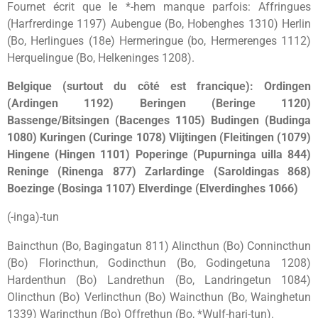
Fournet écrit que le *-hem manque parfois: Affringues
(Harfrerdinge 1197) Aubengue (Bo, Hobenghes 1310) Herlin
(Bo, Herlingues (18e) Hermeringue (bo, Hermerenges 1112)
Herquelingue (Bo, Helkeninges 1208).
Belgique (surtout du côté est francique): Ordingen
(Ardingen 1192) Beringen (Beringe 1120)
Bassenge/Bitsingen (Bacenges 1105) Budingen (Budinga
1080) Kuringen (Curinge 1078) Vlijtingen (Fleitingen (1079)
Hingene (Hingen 1101) Poperinge (Pupurninga uilla 844)
Reninge (Rinenga 877) Zarlardinge (Saroldingas 868)
Boezinge (Bosinga 1107) Elverdinge (Elverdinghes 1066)
(-inga)-tun
Baincthun (Bo, Bagingatun 811) Alincthun (Bo) Connincthun
(Bo) Florincthun, Godincthun (Bo, Godingetuna 1208)
Hardenthun (Bo) Landrethun (Bo, Landringetun 1084)
Olincthun (Bo) Verlincthun (Bo) Waincthun (Bo, Wainghetun
1339) Warincthun (Bo) Offrethun (Bo, *Wulf-hari-tun).