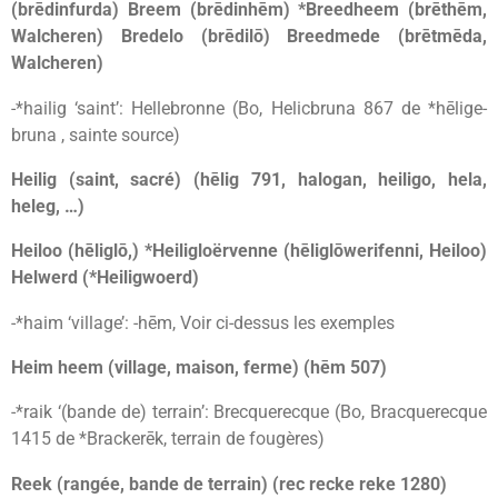
(brēdinfurda) Breem (brēdinhēm) *Breedheem (brēthēm,
Walcheren) Bredelo (brēdilō) Breedmede (brētmēda,
Walcheren)
-*hailig ‘saint’: Hellebronne (Bo, Helicbruna 867 de *hēlige-
bruna , sainte source)
Heilig (saint, sacré) (hēlig 791, halogan, heiligo, hela,
heleg, …)
Heiloo (hēliglō,) *Heiligloërvenne (hēliglōwerifenni, Heiloo)
Helwerd (*Heiligwoerd)
-*haim ‘village’: -hēm, Voir ci-dessus les exemples
Heim heem (village, maison, ferme) (hēm 507)
-*raik ‘(bande de) terrain’: Brecquerecque (Bo, Bracquerecque
1415 de *Brackerēk, terrain de fougères)
Reek (rangée, bande de terrain) (rec recke reke 1280)