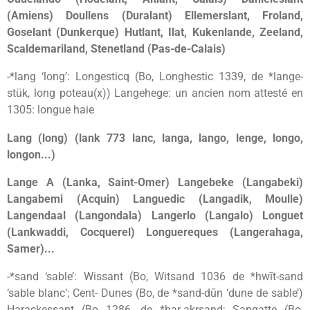
(Amiens) Doullens (Duralant) Ellemerslant, Froland,
Goselant (Dunkerque) Hutlant, Ilat, Kukenlande, Zeeland,
Scaldemariland, Stenetland (Pas-de-Calais)
-*lang ‘long’: Longesticq (Bo, Longhestic 1339, de *lange-
stük, long poteau(x)) Langehege: un ancien nom attesté en
1305: longue haie
Lang (long) (lank 773 lanc, langa, lango, lenge, longo,
longon...)
Lange A (Lanka, Saint-Omer) Langebeke (Langabeki)
Langabemi (Acquin) Languedic (Langadik, Moulle)
Langendaal (Langondala) Langerlo (Langalo) Longuet
(Lankwaddi, Cocquerel) Longuereques (Langerahaga,
Samer)...
-*sand ‘sable’: Wissant (Bo, Witsand 1036 de *hwīt-sand
‘sable blanc’; Cent- Dunes (Bo, de *sand-dūn ‘dune de sable’)
Harackessant (Bo 1286, de *har-akrsand; Sangatte (Bo,