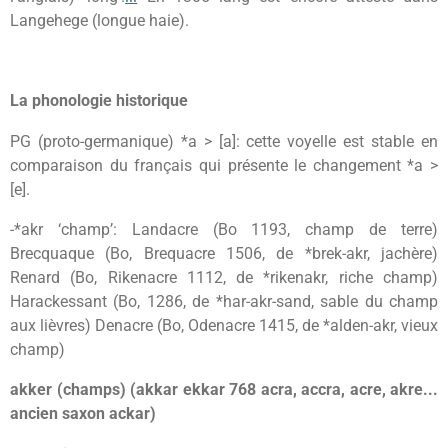
Langehege (longue haie).
La phonologie historique
PG (proto-germanique) *a > [a]: cette voyelle est stable en
comparaison du français qui présente le changement *a >
[e].
-*akr ‘champ’: Landacre (Bo 1193, champ de terre)
Brecquaque (Bo, Brequacre 1506, de *brek-akr, jachère)
Renard (Bo, Rikenacre 1112, de *rikenakr, riche champ)
Harackessant (Bo, 1286, de *har-akr-sand, sable du champ
aux lièvres) Denacre (Bo, Odenacre 1415, de *alden-akr, vieux
champ)
akker (champs) (akkar ekkar 768 acra, accra, acre, akre...
ancien saxon ackar)