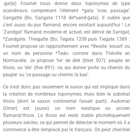
-gat(e)
Fournet nous donne deux toponymes de type
scandinave, comprenant l'élément *gata ‘voie, passage’:
Sangatte (Bo, Sangata 1118 de*sand-gata). Il oublie que
c'est aussi du pur flamand, encore existant aujourd’hui ! Le
'Zandgat' flamand moderne et actuel, est dérivé de Santgat,
*Zandgate. Thiegatte (Bo, Tegata 1208 puis Tiegate 1389 :
Fournet propose un rapprochement avec *θwaite ‘essart’ ou
un nom de personne *Tedo- comme dans Théville en
Normandie. Je propose 'tie' de diet (thiet 507): peuple en
thiois, ou 'die' (thie 891): ce, qui donne 'porte ou chemin du
peuple' ou 'ce passage ou chemin là bas'.
Ce n'est donc pas seulement le saxon qui est impliqué dans
la création de nombreux toponymes, mais bien le substrat
thiois (dont le saxon continental faisait parti). Audomar
(Omer) est (aussi) un nom westique ou ancien
flamand/thiois. Le thiois est resté stable phonétiquement
plusieurs siècles, ce qui permet de détecter le moment où il a
commencé à être remplacé par le français. On peut chercher