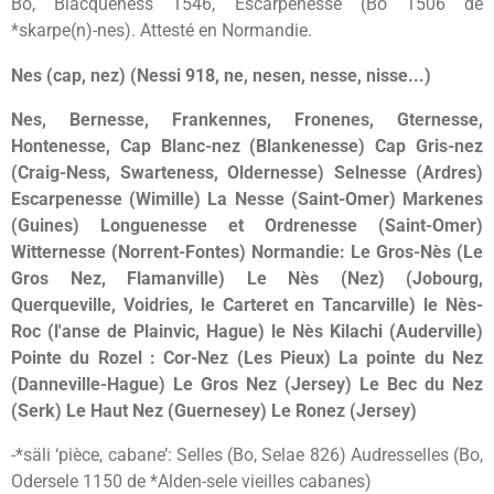
Bo, Blacqueness 1546, Escarpenesse (Bo 1506 de
*skarpe(n)-nes). Attesté en Normandie.
Nes (cap, nez) (Nessi 918, ne, nesen, nesse, nisse...)
Nes, Bernesse, Frankennes, Fronenes, Gternesse,
Hontenesse, Cap Blanc-nez (Blankenesse) Cap Gris-nez
(Craig-Ness, Swarteness, Oldernesse) Selnesse (Ardres)
Escarpenesse (Wimille) La Nesse (Saint-Omer) Markenes
(Guines) Longuenesse et Ordrenesse (Saint-Omer)
Witternesse (Norrent-Fontes) Normandie: Le Gros-Nès (Le
Gros Nez, Flamanville) Le Nès (Nez) (Jobourg,
Querqueville, Voidries, le Carteret en Tancarville) le Nès-
Roc (l'anse de Plainvic, Hague) le Nès Kilachi (Auderville)
Pointe du Rozel : Cor-Nez (Les Pieux) La pointe du Nez
(Danneville-Hague) Le Gros Nez (Jersey) Le Bec du Nez
(Serk) Le Haut Nez (Guernesey) Le Ronez (Jersey)
-*säli ‘pièce, cabane’: Selles (Bo, Selae 826) Audresselles (Bo,
Odersele 1150 de *Alden-sele vieilles cabanes)