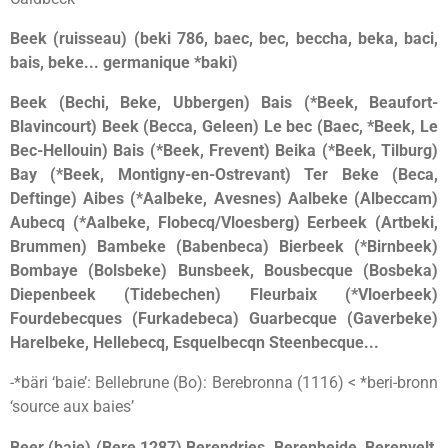
Beek (ruisseau) (beki 786, baec, bec, beccha, beka, baci,
bais, beke... germanique *baki)
Beek (Bechi, Beke, Ubbergen) Bais (*Beek, Beaufort-
Blavincourt) Beek (Becca, Geleen) Le bec (Baec, *Beek, Le
Bec-Hellouin) Bais (*Beek, Frevent) Beika (*Beek, Tilburg)
Bay (*Beek, Montigny-en-Ostrevant) Ter Beke (Beca,
Deftinge) Aibes (*Aalbeke, Avesnes) Aalbeke (Albeccam)
Aubecq (*Aalbeke, Flobecq/Vloesberg) Eerbeek (Artbeki,
Brummen) Bambeke (Babenbeca) Bierbeek (*Birnbeek)
Bombaye (Bolsbeke) Bunsbeek, Bousbecque (Bosbeka)
Diepenbeek (Tidebechen) Fleurbaix (*Vloerbeek)
Fourdebecques (Furkadebeca) Guarbecque (Gaverbeke)
Harelbeke, Hellebecq, Esquelbecqn Steenbecque...
-*bäri ‘baie’: Bellebrune (Bo): Berebronna (1116) < *beri-bronn
‘source aux baies’
Beer (baie) (Bere 1287) Berendries, Berenheide, Berenvelt,