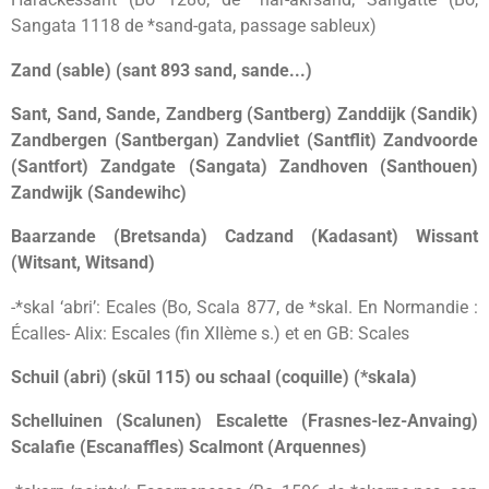
Sangata 1118 de *sand-gata, passage sableux)
Zand (sable) (sant 893 sand, sande...)
Sant, Sand, Sande, Zandberg (Santberg) Zanddijk (Sandik)
Zandbergen (Santbergan) Zandvliet (Santflit) Zandvoorde
(Santfort) Zandgate (Sangata) Zandhoven (Santhouen)
Zandwijk (Sandewihc)
Baarzande (Bretsanda) Cadzand (Kadasant) Wissant
(Witsant, Witsand)
-*skal ‘abri’: Ecales (Bo, Scala 877, de *skal. En Normandie :
Écalles- Alix: Escales (fin XIIème s.) et en GB: Scales
Schuil (abri) (skūl 115) ou schaal (coquille) (*skala)
Schelluinen (Scalunen) Escalette (Frasnes-lez-Anvaing)
Scalafie (Escanaffles) Scalmont (Arquennes)