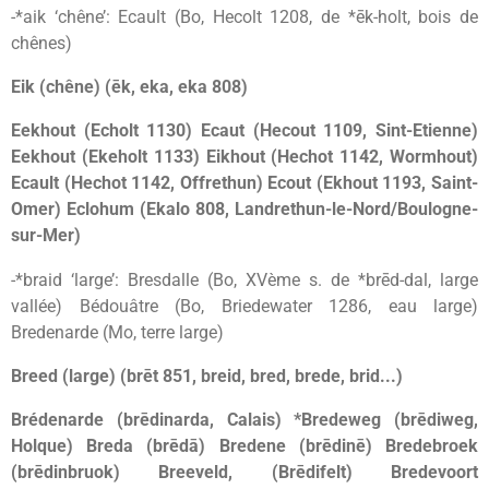
-*aik ‘chêne’: Ecault (Bo, Hecolt 1208, de *ēk-holt, bois de
chênes)
Eik (chêne) (ēk, eka, eka 808)
Eekhout (Echolt 1130) Ecaut (Hecout 1109, Sint-Etienne)
Eekhout (Ekeholt 1133) Eikhout (Hechot 1142, Wormhout)
Ecault (Hechot 1142, Offrethun) Ecout (Ekhout 1193, Saint-
Omer) Eclohum (Ekalo 808, Landrethun-le-Nord/Boulogne-
sur-Mer)
-*braid ‘large’: Bresdalle (Bo, XVème s. de *brēd-dal, large
vallée) Bédouâtre (Bo, Briedewater 1286, eau large)
Bredenarde (Mo, terre large)
Breed (large) (brēt 851, breid, bred, brede, brid...)
Brédenarde (brēdinarda, Calais) *Bredeweg (brēdiweg,
Holque) Breda (brēdā) Bredene (brēdinē) Bredebroek
(brēdinbruok) Breeveld, (Brēdifelt) Bredevoort