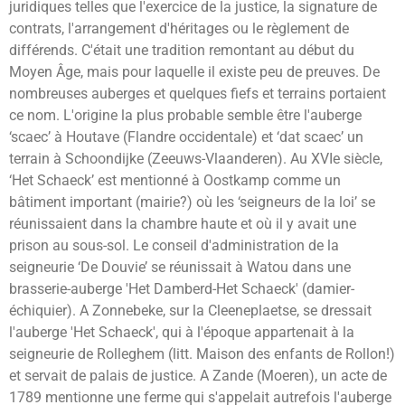
juridiques telles que l'exercice de la justice, la signature de
contrats, l'arrangement d'héritages ou le règlement de
différends. C'était une tradition remontant au début du
Moyen Âge, mais pour laquelle il existe peu de preuves. De
nombreuses auberges et quelques fiefs et terrains portaient
ce nom. L'origine la plus probable semble être l'auberge
‘scaec’ à Houtave (Flandre occidentale) et ‘dat scaec’ un
terrain à Schoondijke (Zeeuws-Vlaanderen). Au XVIe siècle,
‘Het Schaeck’ est mentionné à Oostkamp comme un
bâtiment important (mairie?) où les ‘seigneurs de la loi’ se
réunissaient dans la chambre haute et où il y avait une
prison au sous-sol. Le conseil d'administration de la
seigneurie ‘De Douvie’ se réunissait à Watou dans une
brasserie-auberge 'Het Damberd-Het Schaeck' (damier-
échiquier). A Zonnebeke, sur la Cleeneplaetse, se dressait
l'auberge 'Het Schaeck', qui à l'époque appartenait à la
seigneurie de Rolleghem (litt. Maison des enfants de Rollon!)
et servait de palais de justice. A Zande (Moeren), un acte de
1789 mentionne une ferme qui s'appelait autrefois l'auberge