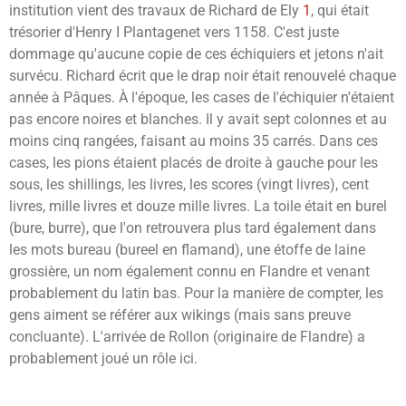
institution vient des travaux de Richard de Ely
1
, qui était
trésorier d'Henry I Plantagenet vers 1158. C'est juste
dommage qu'aucune copie de ces échiquiers et jetons n'ait
survécu. Richard écrit que le drap noir était renouvelé chaque
année à Pâques. À l'époque, les cases de l'échiquier n'étaient
pas encore noires et blanches. Il y avait sept colonnes et au
moins cinq rangées, faisant au moins 35 carrés. Dans ces
cases, les pions étaient placés de droite à gauche pour les
sous, les shillings, les livres, les scores (vingt livres), cent
livres, mille livres et douze mille livres. La toile était en burel
(bure, burre), que l'on retrouvera plus tard également dans
les mots bureau (bureel en flamand), une étoffe de laine
grossière, un nom également connu en Flandre et venant
probablement du latin bas. Pour la manière de compter, les
gens aiment se référer aux wikings (mais sans preuve
concluante). L'arrivée de Rollon (originaire de Flandre) a
probablement joué un rôle ici.