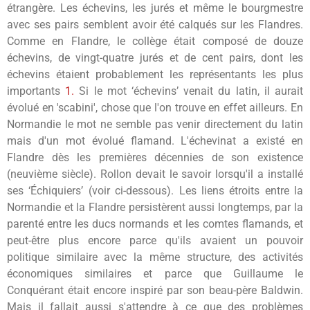
étrangère. Les échevins, les jurés et même le bourgmestre
avec ses pairs semblent avoir été calqués sur les Flandres.
Comme en Flandre, le collège était composé de douze
échevins, de vingt-quatre jurés et de cent pairs, dont les
échevins étaient probablement les représentants les plus
importants
1.
Si le mot ‘échevins’ venait du latin, il aurait
évolué en 'scabini', chose que l'on trouve en effet ailleurs. En
Normandie le mot ne semble pas venir directement du latin
mais d'un mot évolué flamand. L'échevinat a existé en
Flandre dès les premières décennies de son existence
(neuvième siècle). Rollon devait le savoir lorsqu'il a installé
ses ‘Échiquiers’ (voir ci-dessous). Les liens étroits entre la
Normandie et la Flandre persistèrent aussi longtemps, par la
parenté entre les ducs normands et les comtes flamands, et
peut-être plus encore parce qu'ils avaient un pouvoir
politique similaire avec la même structure, des activités
économiques similaires et parce que Guillaume le
Conquérant était encore inspiré par son beau-père Baldwin.
Mais il fallait aussi s'attendre à ce que des problèmes