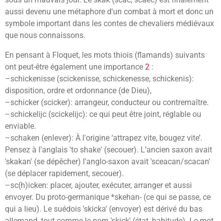
aussi devenu une métaphore d'un combat à mort et donc un
symbole important dans les contes de chevaliers médiévaux
que nous connaissons.
En pensant à Floquet, les mots thiois (flamands) suivants
ont peut-être également une importance
2
:
–schickenisse (scickenisse, schickenesse, schickenis):
disposition, ordre et ordonnance (de Dieu),
–schicker (scicker): arrangeur, conducteur ou contremaître.
–schickelijc (scickelijc): ce qui peut être joint, réglable ou
enviable.
–schaken (enlever): À l'origine ‘attrapez vite, bougez vite’.
Pensez à l'anglais 'to shake' (secouer). L’ancien saxon avait
'skakan' (se dépêcher) l'anglo-saxon avait 'sceacan/scacan'
(se déplacer rapidement, secouer).
–sc(h)icken: placer, ajouter, exécuter, arranger et aussi
envoyer. Du proto-germanique *skehan- (ce qui se passe, ce
qui a lieu). Le suédois 'skicka' (envoyer) est dérivé du bas
allemand, tout comme le nom 'skick' (état, habitude). Le mot