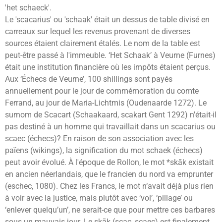
'het schaeck'.
Le 'scacarius' ou 'schaak' était un dessus de table divisé en
carreaux sur lequel les revenus provenant de diverses
sources étaient clairement étalés. Le nom de la table est
peut-être passé à l'immeuble. ‘Het Schaak’ à Veurne (Furnes)
était une institution financière où les impôts étaient perçus.
Aux ‘Échecs de Veurne’, 100 shillings sont payés
annuellement pour le jour de commémoration du comte
Ferrand, au jour de Maria-Lichtmis (Oudenaarde 1272). Le
surnom de Scacart (Schaakaard, scakart Gent 1292) n'était-il
pas destiné à un homme qui travaillait dans un scacarius ou
scaec (échecs)? En raison de son association avec les
païens (wikings), la signification du mot schaek (échecs)
peut avoir évolué. À l'époque de Rollon, le mot *skāk existait
en ancien néerlandais, que le francien du nord va emprunter
(eschec, 1080). Chez les Francs, le mot n‘avait déjà plus rien
à voir avec la justice, mais plutôt avec ‘vol’, ‘pillage’ ou
‘enlever quelqu’un’, ne serait-ce que pour mettre ces barbares
sous un mauvais jour. Le skāk (scac, scaec) est finalement