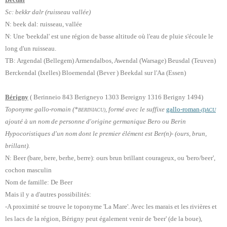
Sc: bekkr dalr (ruisseau vallée)
N: beek dal: ruisseau, vallée
N: Une 'beekdal' est une région de basse altitude où l'eau de pluie s'écoule le
long d'un ruisseau.
TB: Argendal (Bellegem) Armendalbos, Awendal (Warsage) Beusdal (Teuven)
Berckendal (Ixelles) Bloemendal (Bever ) Beekdal sur l'Aa (Essen)
Bérigny
( Berinneio 843 Berigneyo 1303 Bereigny 1316 Berigny 1494)
Toponyme gallo-romain (*
, formé avec le suffixe
gallo-roman
BERINIACU)
-(I)ACU
ajouté à un nom de personne
d'origine germanique Bero ou Berin
Hypocoristiques d'un nom dont le premier élément est Ber(n)- (ours, brun,
brillant).
N: Beer (bare, bere, berhe, berre): ours brun brillant courageux, ou 'bero/beer',
cochon masculin
Nom de famille: De Beer
Mais il y a d'autres possibilités:
-A proximité se trouve le toponyme 'La Mare'. Avec les marais et les rivières et
les lacs de la région, Bérigny peut également venir de 'beer' (de la boue),