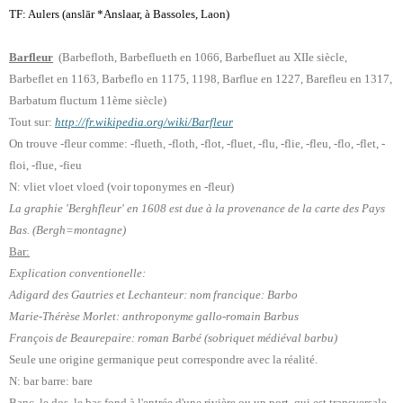
TF: Aulers (anslār *Anslaar, à Bassoles, Laon)
Barfleur
(Barbefloth, Barbeflueth en 1066, Barbefluet au XIIe siècle,
Barbeflet en 1163, Barbeflo en 1175, 1198, Barflue en 1227, Barefleu en 1317,
Barbatum fluctum 11ème siècle)
Tout sur:
http://fr.wikipedia.org/wiki/Barfleur
On trouve -fleur comme: -flueth, -floth, -flot, -fluet, -flu, -flie, -fleu, -flo, -flet, -
floi, -flue, -fieu
N: vliet vloet vloed (voir toponymes en -fleur)
La graphie 'Berghfleur' en 1608 est due à la provenance de la carte des Pays
Bas. (Bergh=montagne)
Bar:
Explication conventionelle:
Adigard des Gautries et Lechanteur: nom francique: Barbo
Marie-Thérèse Morlet: anthroponyme gallo-romain Barbus
François de Beaurepaire: roman Barbé (sobriquet médiéval barbu)
Seule une origine germanique peut correspondre avec la réalité.
N: bar barre: bare
Banc, le dos, le bas fond à l'entrée d'une rivière ou un port, qui est transversale