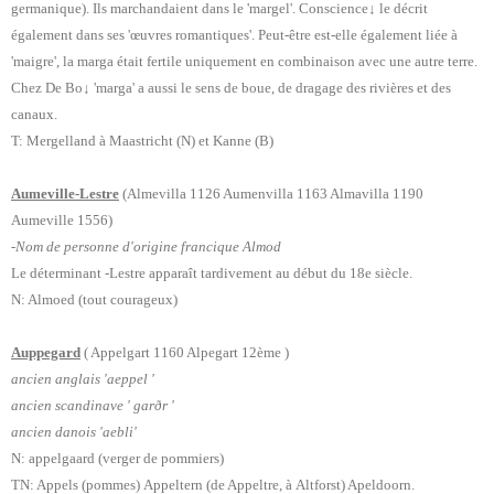
germanique). Ils marchandaient dans le 'margel'. Conscience
↓
le décrit
également dans ses 'œuvres romantiques'. Peut-être est-elle également liée à
'maigre', la marga était fertile uniquement en combinaison avec une autre terre.
Chez De Bo↓ 'marga' a aussi le sens de boue, de dragage des rivières et des
canaux.
T: Mergelland à Maastricht (N) et Kanne (B)
Aumeville-Lestre
(Almevilla 1126 Aumenvilla 1163 Almavilla 1190
Aumeville 1556)
-Nom de personne d'origine francique Almod
Le déterminant -Lestre apparaît tardivement au début du 18e siècle.
N: Almoed (tout courageux)
Auppegard
( Appelgart 1160 Alpegart 12ème )
ancien anglais 'aeppel '
ancien scandinave ' garðr '
ancien danois 'aebli'
N: appelgaard (verger de pommiers)
TN: Appels (pommes) Appeltern (de Appeltre, à Altforst) Apeldoorn.