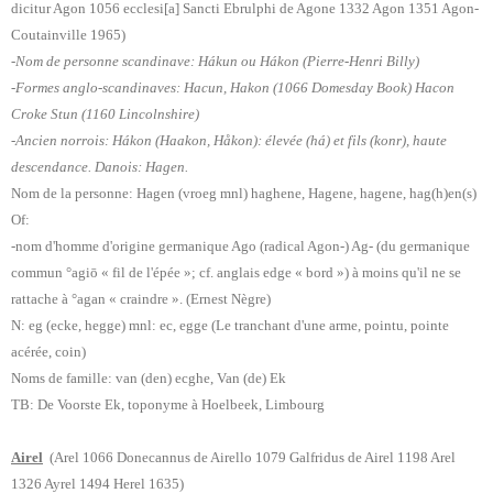
dicitur Agon 1056 ecclesi[a] Sancti Ebrulphi de Agone 1332 Agon 1351 Agon-
Coutainville 1965)
-Nom de personne scandinave: Hákun ou Hákon (Pierre-Henri Billy)
-Formes anglo-scandinaves: Hacun, Hakon (1066 Domesday Book) Hacon
Croke Stun (1160 Lincolnshire)
-Ancien norrois: Hákon (Haakon, Håkon): élevée (há) et fils (konr), haute
descendance. Danois: Hagen.
Nom de la personne: Hagen (vroeg mnl) haghene, Hagene,
hagene, hag(h)en(s)
Of:
-nom d'homme d'origine germanique Ago (radical Agon-) Ag- (du germanique
commun °agiō « fil de l'épée »; cf. anglais edge « bord ») à moins qu'il ne se
rattache à °agan « craindre ». (Ernest Nègre)
N: eg (ecke, hegge) mnl: ec, egge (Le tranchant d'une arme, pointu, pointe
acérée, coin)
Noms de famille: van (den) ecghe, Van (de) Ek
TB: De Voorste Ek, toponyme à Hoelbeek, Limbourg
Airel
(Arel 1066 Donecannus de Airello 1079 Galfridus de Airel 1198 Arel
1326 Ayrel 1494 Herel 1635)