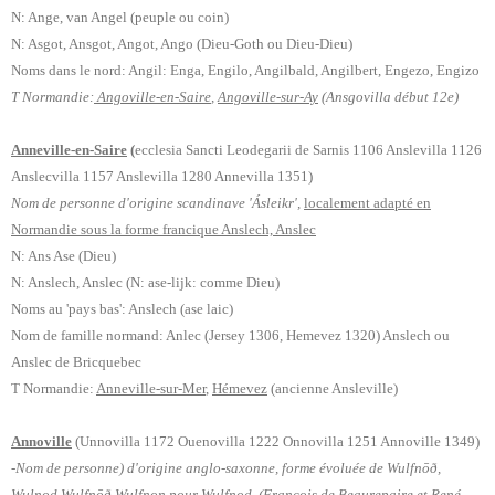
N: Ange, van Angel (peuple ou coin)
N: Asgot, Ansgot, Angot, Ango (Dieu-Goth ou Dieu-Dieu)
Noms dans le nord: Angil: Enga, Engilo, Angilbald, Angilbert, Engezo, Engizo
T Normandie:
Angoville-en-Saire
,
Angoville-sur-Ay
(
Ansgovilla début 12e)
Anneville-en-Saire
(
ecclesia Sancti Leodegarii de Sarnis 1106 Anslevilla 1126
Anslecvilla 1157 Anslevilla 1280 Annevilla 1351)
Nom de personne d'origine scandinave 'Ásleikr',
localement adapté en
Normandie sous la forme francique Anslech, Anslec
N: Ans Ase (Dieu)
N: Anslech, Anslec (N: ase-lijk: comme Dieu)
Noms au 'pays bas': Anslech (ase laic)
Nom de famille normand: Anlec (Jersey 1306, Hemevez 1320) Anslech ou
Anslec de Bricquebec
T Normandie:
Anneville-sur-Mer
,
Hémevez
(ancienne Ansleville)
Annoville
(Unnovilla 1172 Ouenovilla 1222 Onnovilla 1251 Annoville 1349)
-Nom de personne) d'origine anglo-saxonne, forme évoluée de Wulfnōð,
Wulnod Wulfnōð Wulfnon pour Wulfnod. (François de Beaurepaire et René