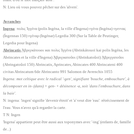
N: Lieu où vous pouvez pêcher sur des 'alvers'.
Avranches
Ingena
: πολις Ἰγγένα (polis Ingéna, la ville d'Ingena) νγένα (Ingéna) νγεννας
(Íngennas 150) νγέναρ (Ingénar) Legedia 300 (Sur la Table de Peutinger,
Legedia pour Ingena)
Abrincatis
ᾈβριγϰάτουοι ϰαι πολις Ἰγγένα (Abrinkátouoï kai polis Ingéna, les
Abrincates et la ville d'Ingena) ᾈβριγϰατοῦoι (Abrinkatoûoï) ᾈβριγγατοῦoι
(Abringatoûoï 150) Abrincatis, Aprincates, Abincates 400 Abrincateni 400
civitas Abrincatum 6de Abrincanto 991 Salomon de Avrenchis 1055
Ingena: mot celtique avec le radical '-gen', signifiant 'bouche, embouchure', à
décomposer en in- (dans) + gen- + désinence -a, soit 'dans l'embouchure, dans
la baie'.
N: ingena: 'ingen' signifie 'devenir étroit' et 'a' veut dire 'eau': rétrécissement de
l'eau. Vous n'avez qu'à regarder la carte.
T N: Ingen
'Ingena' appartient peut être aussi aux toponymes avec '-ing' (enfants de, famille
de...)