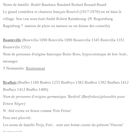
Noms de famille: Bodel Baudaux Baudard Bodard Bouard Buard
Le grand comédien et chanteur français Bourvil (1917-1970) est né dans le
village. Son vrai nom était André Robert Raimbourg. (N: Regensburg
Raginburg ?: maison de pluie ou maison ou on donne des conseils)
Boutteville
(Butevilla 1090 Botevilla 1090 Boutevilla 1345 Botevilla 1351
Bouteville 1551)
Nom de personne d'origine francique Botto Boto, hypocoristique de bot- bod-,
messager.
T Normandie:
Bouttemont
Braffais
(Braffes 1180 Brafeis 1255 Braffoys 1382 Braffeiz 1392 Braffais 1412
Braffays 1412 Braffez 1480)
Nom de personne d'origine germanique 'Barfrid' (Barfridus) (plausible pour
Ernest Nègre)
N: -frid existe en frison comme 'Feie Feitse'
Pour moi plus-tôt:
Les noms de famille 'Feijs, Feis'... sont une forme courte du prénom 'Vincent'
(vainqueur).