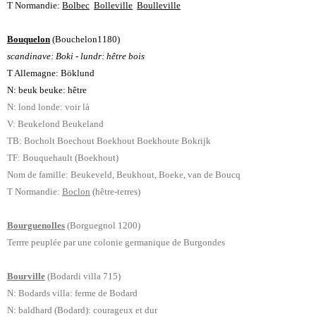
T Normandie:
Bolbec
Bolleville
Boulleville
Bouquelon
(Bouchelon1180)
scandinave: Boki - lundr: hêtre bois
T Allemagne: Böklund
N: beuk beuke: hêtre
N: lond londe: voir là
V: Beukelond Beukeland
TB: Bocholt Boechout Boekhout Boekhoute Bokrijk
TF: Bouquehault (Boekhout)
Nom de famille: Beukeveld, Beukhout, Boeke, van de Boucq
T Normandie:
Boclon
(hêtre-terres)
Bourguenolles
(Borguegnol 1200)
Terrre peuplée par une colonie germanique de Burgon
des
Bourville
(Bodardi villa 715)
N: Bodards villa: ferme de Bodard
N: baldhard (Bodard): courageux et dur