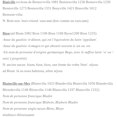
Biniville
ecclesia de Bernuvivilla 1081 Bernienvilla 1236 Berneevilla 1250
Bernieville 1273 Beniervilla 1351 Benyville 1421 Bineville 1612
Bernwin-villa:
N: Bern-win: beer-vriend: ours-ami (fort comme un ours-ami)
Bion
(ad Bium 1082 Bion 1106 Biun 1160 Byon1200 Bion 1235)
-Issue du gaulois -ó-dūnon, qui est l’équivalent du latin 'oppidum'.
-Issue du gaulois -ó-magos et qui aboutit souvent à -an ou -en.
-Un nom de personne d'origine germanique Bego, avec le suffixe latin '-o' ou '-
onis' ( propriété).
N: ancien saxon: bium, biun, bion, une forme du verbe 'êttre': séjour.
ad Bium: là ou nous habitons, nôtre séjour.
Blainville-sur-Mer
(Blainvilla 1025 Blandevilla Blainvilla 1056 Blandevilla
Bleindevilla 1146 Bleinvilla 1146 Blainvilla 1197 Blainville 1332)
Nom de personne francique Bladin
Nom de personne francique Blidwin, Bladwin Bladin
Nom de personne anglo-saxon Blein, Bleyn
résidence éblouissante