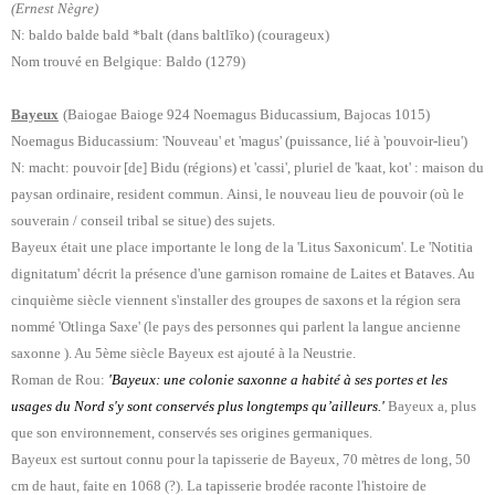
(Ernest Nègre)
N: baldo balde bald *balt (dans baltlīko) (courageux)
Nom trouvé en Belgique: Baldo (1279)
Bayeux
(Baiogae Baioge 924 Noemagus Biducassium, Bajocas 1015)
Noemagus Biducassium: 'Nouveau' et 'magus' (puissance, lié à 'pouvoir-lieu')
N: macht: pouvoir [de] Bidu (régions) et 'cassi', pluriel de 'kaat, kot' : maison du
paysan ordinaire, resident commun.
Ainsi, le nouveau lieu de pouvoir (où le
souverain / conseil tribal se situe) des sujets.
Bayeux était une place importante le long de la 'Litus Saxonicum'. Le 'Notitia
dignitatum' décrit la présence d'une garnison romaine de Laites et Bataves. Au
cinquième siècle viennent s'installer des groupes de saxons et la région sera
nommé 'Otlinga Saxe' (le pays des personnes qui parlent la langue ancienne
saxonne ). Au 5ème siècle Bayeux est ajouté à la Neustrie.
Roman de Rou:
'Bayeux: une colonie saxonne a habité à ses portes et les
usages du Nord s'y sont conservés plus longtemps qu’ailleurs.'
Bayeux a, plus
que son environnement, conservés ses origines germaniques.
Bayeux est surtout connu pour la tapisserie de Bayeux, 70 mètres de long, 50
cm de haut, faite en 1068 (?). La tapisserie brodée raconte l'histoire de