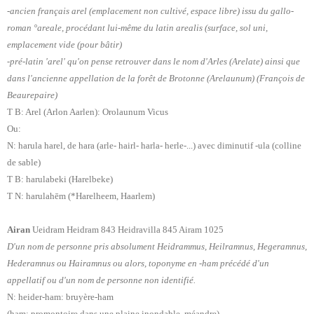
-ancien français arel (emplacement non cultivé, espace libre) issu du gallo-
roman °areale, procédant lui-même du latin arealis (surface, sol uni,
emplacement vide (pour bâtir)
-pré-latin 'arel' qu'on pense retrouver dans le nom d'Arles (Arelate) ainsi que
dans l'ancienne appellation de la forêt de Brotonne (Arelaunum) (François de
Beaurepaire)
T B: Arel (Arlon Aarlen): Orolaunum Vicus
Ou:
N: harula harel, de hara (arle- hairl- harla- herle-...) avec diminutif -ula (colline
de sable)
T B: harulabeki (Harelbeke)
T N: harulahēm (*Harelheem, Haarlem)
Airan
Ueidram Heidram 843 Heidravilla 845 Airam 1025
D'un nom de personne pris absolument Heidrammus, Heilramnus, Hegeramnus,
Hederamnus ou Hairamnus ou alors, toponyme en -ham précédé d'un
appellatif ou d'un nom de personne non identifié.
N: heider-ham: bruyère-ham
(ham: promontoire dans une plaine inondable, méandre)