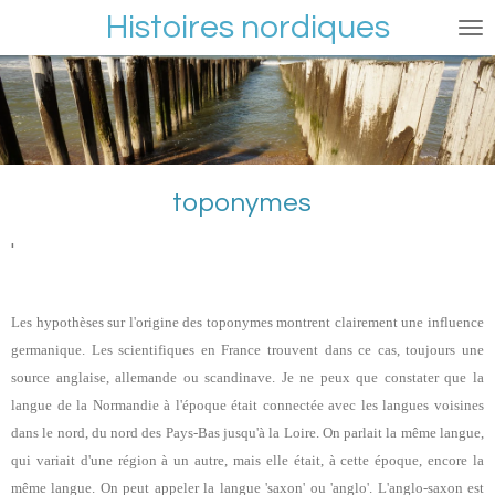
Histoires nordiques
Passer
au
contenu
principal
toponymes
'
Les hypothèses sur l'origine des toponymes montrent clairement une influence
germanique. Les scientifiques en France trouvent dans ce cas, toujours une
source anglaise, allemande ou scandinave. Je ne peux que constater que la
langue de la Normandie à l'époque était connectée avec les langues voisines
dans le nord, du nord des Pays-Bas jusqu'à la Loire. On parlait la même langue,
qui variait d'une région à un autre, mais elle était, à cette époque, encore la
même langue. On peut appeler la langue 'saxon' ou 'anglo'. L'anglo-saxon est