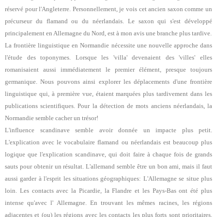
réservé pour l'Angleterre. Personnellement, je vois cet ancien saxon comme un
précurseur du flamand ou du néerlandais. Le saxon qui s'est développé
principalement en Allemagne du Nord, est à mon avis une branche plus tardive.
La frontière linguistique en Normandie nécessite une nouvelle approche dans
l'étude des toponymes. Lorsque les 'villa' devenaient des 'villes' elles
romanisaient aussi immédiatement le premier élément, presque toujours
germanique. Nous pouvons ainsi explorer les déplacements d'une frontière
linguistique qui, à première vue, étaient marquées plus tardivement dans les
publications scientifiques. Pour la détection de mots anciens néerlandais, la
Normandie semble cacher un trésor!
L'influence scandinave semble avoir donnée un impacte plus petit.
L'explication avec le vocabulaire flamand ou néerlandais est beaucoup plus
logique que l'explication scandinave, qui doit faire à chaque fois de grands
sauts pour obtenir un résultat. L'allemand semble être un bon ami, mais il faut
aussi garder à l'esprit les situations géographiques: L'Allemagne se situe plus
loin. Les contacts avec la Picardie, la Flandre et les Pays-Bas ont été plus
intense qu'avec l' Allemagne. En trouvant les mêmes racines, les régions
adjacentes et (ou) les régions avec les contacts les plus forts sont prioritaires.