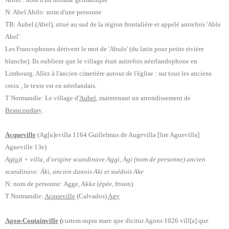
N: Abel Abilo: nom d'une personne
TB: Aubel (Abel), situé au sud de la région frontalière et appelé autrefois 'Able
Abel'.
Les Francophones dérivent le mot de 'Abulo' (du latin pour petite rivière
blanche). Ils oublient que le village était autrefois néerlandophone en
Limbourg. Allez à l'ancien cimetière autour de l'église : sur tous les anciens
croix , le texte est en néerlandais.
T Normandie: Le village d'
Aubel
, maintenant un arrondissement de
Beaucoudray
.
Acqueville
(
Ag[u]evilla 1164 Guillelmus de Augevilla [lire Aguevilla]
Agueville 13e)
Ag(g)i + villa, d'origine scandinave Aggi, Agi (nom de personne) ancien
scandinave: Áki, ancien danois Aki et suédois Ake
N: nom de personne: Agge, Akke (épée, frison)
T Normandie:
Acqueville
(Calvados)
Agy
Agon-Coutainville
(
curtem supra mare que dicitur Agons 1026 vill[a] que