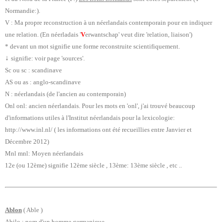
Normandie:).
V : Ma propre reconstruction à un néerlandais contemporain pour en indiquer
une relation.
(En néerladais '
V
erwantschap' veut dire 'relation, liaison')
* devant un mot signifie une forme reconstruite scientifiquement.
↓
signifie: voir page 'sources'.
Sc ou sc : scandinave
AS ou as : anglo-scandinave
N : néerlandais (de l'ancien au contemporain)
Onl onl: ancien néerlandais. Pour les mots en 'onl', j'ai trouvé beaucoup
d'informations utiles à l'Institut néerlandais pour la lexicologie:
http://www.inl.nl/ ( les informations ont été recueillies entre Janvier et
Décembre 2012)
Mnl mnl: Moyen néerlandais
12e (ou 12ème) signifie 12ème siècle , 13ème: 13ème siècle , etc ..
Ablon
( Able )
Abilo : nom d'un homme germanique