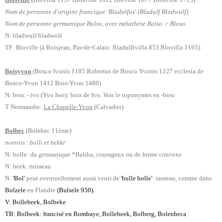
Nom de personne d'origine francique 'Bladulfus' (Bladulf Bladwulf)
Nom de personne germanique Bolso, avec métathèse Bolso > Bloso.
N: bladwulf bladwolf
TF: Bloville (à Boisjean, Pas-de-Calais: Bladulfivilla 853 Blovilla 1165)
Boisyvon
(Bosco Ivonis 1185 Robertus de Bosco Yvonis 1227 ecclesia de
Bosco-Yvon 1412 Bois-Yvon 1480)
N: bosc - ivo (Yvo Iwo): bois de Ivo. Voir le toponymes en -bosc
T Normandie:
La Chapelle-Yvon
(Calvados)
Bolbec
(Bolebec 11ème)
norrois : bolli et bekkr
N: bolle: du germanique *Baltha, courageux ou de forme convexe
N: beek: ruisseau
N:
'Bol'
peut eventuellement aussi venir de
'bulle bolle'
: taureau, comme dans
.
Bolzele
en Flandre
(Bulsele 950)
V: Bollebeek, Bolbeke
TB: Bolbeek: francisé en Bombaye, Bollebeek, Bolberg, Bolenbeca