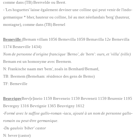
comme dans (TB) Beervelde ou Beert.
- 'Les hoguettes' laisse également deviner une colline qui peut venir de l'indo-
germanique * bher, hauteur ou colline, lié au mot néerlandais 'berg' (hauteur,
montagne), comme dans (TB) Beersel
Besneville
(Bernam villam 1056 Bernevilla 1059 Bernavilla 12e Bernevilla
1174 Besneville 1434)
Nom de personne d'origine francique 'Berno', de 'bern': ours, et 'villa' (ville)
Bernam est un homonyme avec Beernem.
N: Frankische naam met 'bern', zoals in Bernhard/Bernard,
TB: Beernem (Berneham: résidence des gens de Berno)
TF: Berneville
Beuvrigny
Brev[e]ineio 1159 Breveneio 1159 Bevreneii 1159 Beurenie 1195
Bevregny 1316 Bevrignie 1365 Beuvrigny 1612
-Formé avec le suffixe gallo-roman -iacu, ajouté à un nom de personne gallo-
romain ou peut-être germanique.
-Du gaulois 'biber' castor
N: bever (castor)