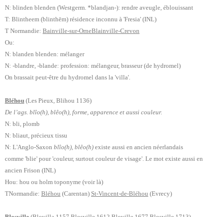
N: blinden blenden (Westgerm. *blandjan-): rendre aveugle, éblouissant
T: Blintheem (blinthēm) résidence inconnu à 'Fresia' (INL)
T Normandie:
Bainville-sur-Orne
Blainville-Crevon
Ou:
N: blanden blenden: mélanger
N: -blandre, -blande
: profession: mélangeur, brasseur (de hydromel)
On brassait peut-être du hydromel dans la 'villa'.
Bléhou
(Les Pieux, Blihou 1136)
De l’ags. blîo(h), blêo(h), forme, apparence et aussi couleur.
N: bli, plomb
N: bliaut, précieux tissu
N: L'Anglo-Saxon
blîo(h), blêo(h)
existe aussi en ancien néerlandais
comme 'blie' pour 'couleur, surtout couleur de visage'. Le mot existe aussi en
ancien Frison (INL)
Hou: hou ou holm toponyme (voir là)
TNormandie:
Bléhou
(Carentan)
St-Vincent-de-Bléhou
(Evrecy)
Blosville
(Blovilla 1157 Blosville 1612 Bloville 1677 Blosville 1713)