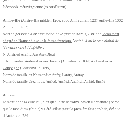
Nécropole mérovingienne (trésor d'Airan)
Amfreville
(
Ansfrevilla midden 12de, apud Amfrevillam 1237 Anfrevilla 1332
Anfreville 1612)
Nom de personne d'origine scandinave (ancien norois) Ásfridhr,
localement
adapté en Normandie sous la forme francique
Ansfrid,
d'où le sens global de
'domaine rural d'Ásfridhr'.
N: Ansfried Asefrid Ans Ase (Dieu)
T Normandie:
Amfreville-les-Champs
(Anfridivilla 1034)
Amfreville-la-
Campagne
(Ansfredville 1095)
Noms de famille en Normandie: Anfry, Lanfry, Anfray
Noms de famille chez nous: Anfred, Ansfrid, Ansfrith, Anfrid, Ensfri
Amiens
Je mentionne la ville ici ( bien qu'elle ne se trouve pas en Normandie ) parce
que le mot 'diets' (thiois) y a été utilisé pour la première fois par Joris, évêque
d'Amiens en 786.