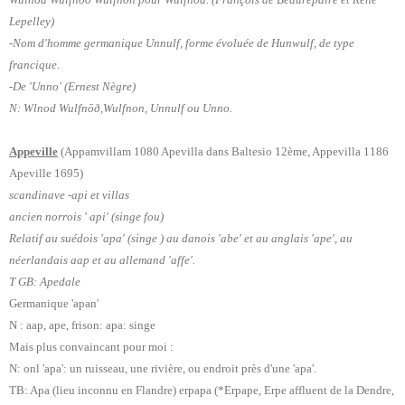
Lepelley)
-Nom d'homme germanique Unnulf, forme évoluée de Hunwulf, de type
francique.
-De 'Unno' (Ernest Nègre)
N: Wlnod Wulfnōð,Wulfnon, Unnulf ou Unno.
Appeville
(Appamvillam 1080 Apevilla dans Baltesio 12ème, Appevilla 1186
Apeville 1695)
scandinave -api et villas
ancien norrois ' api' (singe fou)
Relatif au suédois 'apa' (singe ) au danois 'abe' et au anglais 'ape', au
néerlandais aap et au allemand 'affe'.
T GB: Apedale
Germanique 'apan'
N : aap, ape, frison: apa: singe
Mais plus convaincant pour moi :
N: onl 'apa': un ruisseau, une rivière, ou endroit près d'une 'apa'.
TB: Apa (lieu inconnu en Flandre) erpapa (*Erpape, Erpe affluent de la Dendre,