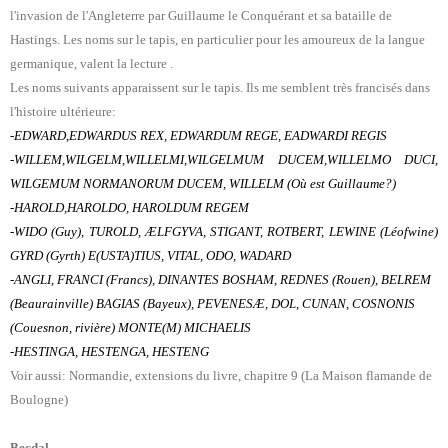
l'invasion de l'Angleterre par Guillaume le Conquérant et sa bataille de
Hastings. Les noms sur le tapis, en particulier pour les amoureux de la langue
germanique, valent la lecture .
Les noms suivants apparaissent sur le tapis. Ils me semblent très francisés dans
l'histoire ultérieure:
-EDWARD,EDWARDUS REX, EDWARDUM REGE, EADWARDI REGIS
-WILLEM,WILGELM,WILLELMI,WILGELMUM DUCEM,WILLELMO DUCI,
WILGEMUM NORMANORUM DUCEM, WILLELM (O
ù
est Guillaume?)
-HAROLD,HAROLDO, HAROLDUM REGEM
-WIDO (Guy), TUROLD, ÆLFGYVA, STIGANT, ROTBERT, LEWINE (Léofwine)
GYRD (Gyrth) E(USTA)TIUS, VITAL, ODO, WADARD
-ANGLI, FRANCI (Francs), DINANTES BOSHAM, REDNES (Rouen), BELREM
(Beaurainville) BAGIAS (Bayeux), PEVENESÆ, DOL, CUNAN, COSNONIS
(Couesnon, rivière) MONTE(M) MICHAELIS
-HESTINGA, HESTENGA, HESTENG
Voir aussi: Normandie, extensions du livre, chapitre 9 (La Maison flamande de
Boulogne)
Becdal