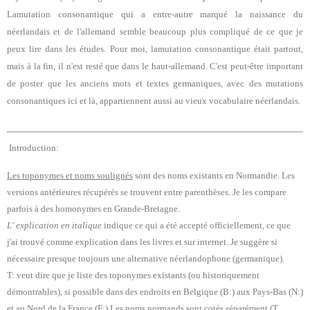
La
mutation consonantique
qui a entre-autre marqué la naissance du
néerlandais et de l'allemand semble beaucoup plus compliqué de ce que je
peux lire dans les études. Pour moi, la
mutation consonantique
était partout,
mais à la fin, il n'est resté que dans le haut-allemand. C'est peut-être important
de poster que les anciens mots et textes germaniques, avec des
mutations
consonantique
s
ici et là, appartiennent
aussi
au vieux vocabulaire néerlandais.
Introduction:
Les toponymes et noms soulignés
sont des noms existants en Normandie. Les
versions antérieures récupérés se trouvent entre parenthèses. Je les compare
parfois à des homonymes en Grande-Bretagne.
L' explication en italique
indique ce qui a été accepté officiellement, ce que
j'ai trouvé comme explication dans les livres et sur internet.
Je suggère si
nécessaire presque toujours une alternative néerlandophone (germanique).
T: veut dire que je liste des toponymes existants (ou historiquement
démontrables), si possible dans des endroits en Belgique (B:) aux Pays-Bas (N:)
et au Nord de la France (F:)
Les noms normands
sont cotés séparément (T