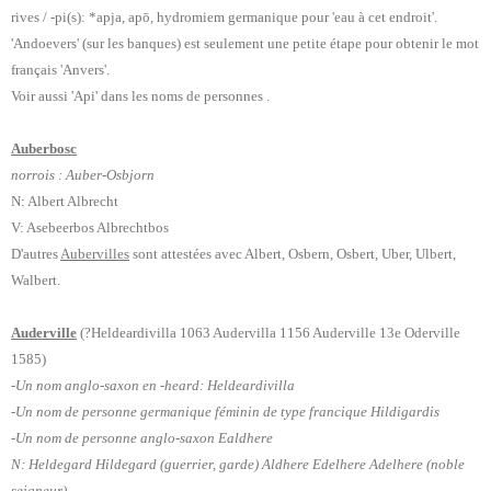
rives / -pi(s):
*apja, apō,
hydromiem germanique pour 'eau à cet endroit'.
'Andoevers' (sur les banques) est seulement une petite étape pour obtenir le mot
français 'Anvers'.
Voir aussi 'Api' dans les noms de personnes .
Auberbosc
norrois : Auber-Osbjorn
N: Albert Albrecht
V: Asebeerbos Albrechtbos
D'autres
Aubervilles
sont attestées avec Albert, Osbern, Osbert, Uber, Ulbert,
Walbert.
Auderville
(?Heldeardivilla 1063 Audervilla 1156 Auderville 13e Oderville
1585)
-Un nom anglo-saxon en -heard: Heldeardivilla
-Un nom de personne germanique féminin de type francique Hildigardis
-Un nom de personne anglo-saxon Ealdhere
N: Heldegard Hildegard (guerrier, garde) Aldhere Edelhere Adelhere (noble
seigneur)