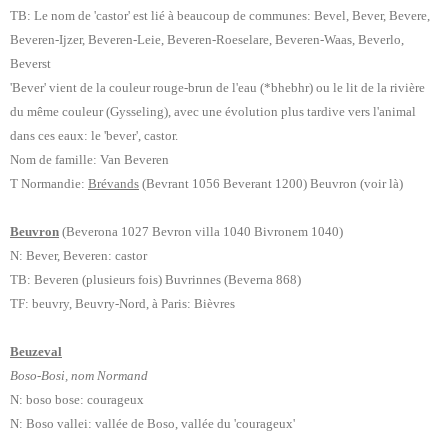
TB: Le nom de 'castor' est lié à beaucoup de communes: Bevel, Bever, Bevere,
Beveren-Ijzer, Beveren-Leie, Beveren-Roeselare, Beveren-Waas, Beverlo,
Beverst
'Bever' vient de la couleur rouge-brun de l'eau (*bhebhr) ou le lit de la rivière
du même couleur (Gysseling), avec une évolution plus tardive vers l'animal
dans ces eaux: le 'bever', castor.
Nom de famille: Van Beveren
T Normandie:
Brévands
(Bevrant 1056 Beverant 1200)
Beuvron (voir là)
Beuvron
(Beverona 1027 Bevron villa 1040 Bivronem 1040)
N: Bever, Beveren: castor
TB: Beveren (plusieurs fois) Buvrinnes (Beverna 868)
TF: beuvry, Beuvry-Nord, à Paris: Bièvres
Beuzeval
Boso-Bosi, nom Normand
N: boso bose: courageux
N: Boso vallei: vallée de Boso, vallée du 'courageux'