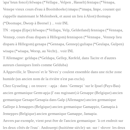
'apa' brun foncé) felwapa (*Vellapa , Velpen , Hasselt) feniapa (*Venapa,
Venepe vieux cours d'eau à Booitshoeke) imapa (*imapa, Impe, courant qui
s'appelle maintenant le Molenbeek, et aussi un lieu à Alost) thornapa
(*Doornape, Dworp à Beersel ) ... voir INL
TN : erpapa (Erpe) felwapa (*Vellapa, Velp, Gelderland) fenniapa (*Vennapa,
Vennep, cours d'eau disparu à Hillegom) fenniapon (*Vennapa , Vennep lieu
disparu à Hillegom) genapa (*Gennapa, Gennep) guliapa (*Geulapa, Gulpen)
wisapa (*wisapa, Weesp, au Vecht)... voir INL
T Allemagne: geldapa (*Geldapa, Gellep, Krefeld, dans Tacite et d'autres
auteurs classiques listés comme Gelduba)
A Appeville, le 'Douves' et le 'Sèves' y coulent ensemble dans une riche zone
humide (un ancien nom de la rivière n'est pas exclu).
Chez Gysseling ↓ on trouve: - apja : dans ' Germepi ' sur le Ijssel (Pays-Bas)
ancien germanique Germ-apja (l' eau rugissant) à Genappe (Belgique) ancien
germanique Genape/Genapia dans Galp (Allemagne) ancien germanique
Gallepe à Jemappes (Belgique) ancien germanique Gamappio, Gamapia à
Jemeppes (Belgique) ancien germanique Gamappe, Jamapia.
Anvers par exemple, vient peut être de l'ancien germanique: 'à cet endroit sur ​​
les deux côtés de l'eau' : Andouerpi (huitième siècle) -an: sur / -dover: les deux