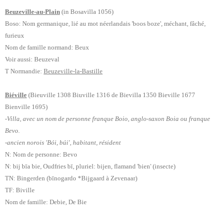
Beuzeville-au-Plain
(in Bosavilla 1056)
Boso: Nom germanique, lié au mot néerlandais 'boos boze', méchant, fâché,
furieux
Nom de famille normand: Beux
Voir aussi: Beuzeval
T Normandie:
Beuzeville-la-Bastille
Biéville
(Bieuville 1308 Biuville 1316 de Bievilla 1350 Bieville 1677
Bienville
1695)
-Villa, avec un nom de personne franque Boio, anglo-saxon Boia ou franque
Bevo.
-ancien norois '
Bói
,
búi', habitant, résident
N: Nom de personne: Bevo
N: bij bīa bie, Oudfries bī, pluriel: bijen, flamand 'bien' (insecte)
TN: Bingerden (bīnogardo *Bijgaard à Zevenaar)
TF: Biville
Nom de famille: Debie, De Bie