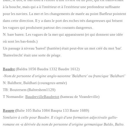
à la bouche, mais qui a à l'intérieur et à l'extérieur une profondeur suffisante
pour les navires. La mer et les changements de marée au point Barfleur pointent
dans cette direction. Il y a dans le port des roches très dangereuses qui brisent
les vagues qui produisent partout des courants dangereux.
N: bare baren: Les vagues de la mer qui apparaissent (et qui donnent une idée
où sont les bas-fonds.)
Un passage à niveau 'bareel' (barrière) était peut-être un mot créé du mot 'bar'.
'Barreelrecht' était une sorte de péage.
Baudre
(Baldra 1056 Baudra 1332 Baudre 1612)
-Nom de personne d'origine anglo-saxonne 'Baldhere' ou francique 'Baldhari'
N: Baldhere, Baldhari (courageux-armée)
TB: Boutersem (Baltreshem1129)
T Normandie:
Baudreville
Baudretot
(hameau de Virandeville)
Baupte
(
Balte 105 Balta 1084 Baupta 133 Baute 1689)
Similaire à celle pour Baudre. Il s'agit d'une formation adjectivale gallo-
romane en -a dérivée du nom de personne d'origine germanique Baldo, Balto.