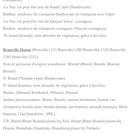
-Le 'bra-' est peut être issu de 'brand', épée (
flamboyant)
Braffais:
résidence du vainqueur flamboyant ou vainqueur avec l'épée
-Le 'bra-' est peut être issu du français 'brave', courageux
Braffais: résidence du vainqueur courageux (Vincent courageux)
-N: brand (branda): terre dénudée de végétation, grâce à des feux.
Branville-Hague
(Brinvilla 1221 Branvilla 1280 Brainvilla 1320 Brainville
1393 Branville 1552)
Nom de personne d'origine scandinave: Brandr (Brand, Brande, Braund,
Brandi)
N: Brand (*branda-) épée (flamboyant)
N: brand (branda): terre dénudée de végétation, grâce à des feux.
Namen: IJsbrand, Rembrand, Wibrand, Sibrand.
Andere persoonsnamen:
Bratte, Brando,
marien herebrants, brands van
clemskerca, brands maet, brands damme,
jan brantins,
arnouds brantijns, Heile
brantins, Clais brandekin...(INL)
T B: Brand (Brant Branda) plaats bij Zele, Brand (Brant Branda) plaats bij
Deurne, Brandlake (brantlaka, Brandlaca) plaats bij Tremelo