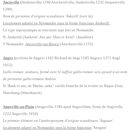
Ancteville
(
Ansketevilla 1196 Anschetelvilla, Ansketivilla 1232 Anqueteville
1299)
Nom de personne d'origine scandinave 'Ásketill' (voir là)
Localement adapté en Normandie sous la forme francique Ansketill.
Ce type toponymique se rencontre sept fois en Normandie.
N:
Ansketill (Aseketel: Ans ase: Dieu et 'ketel': chaudière)
T Normandie:
Anctoville-sur-Boscq
(Anschetevilla 1155)
Angey
(
ecclesia de Angeio 1162 Richard de Angi 1185 Angeyo 1371 Angé
1612)
Gallo-roman: andiacu, formé avec le suffixe gallo-roman -acu ajouté à un nom
de personne gallo-romain Andius.
N: Hank et eau, de 'Hanke, anke': vieille branche de la rivière ou flaque d'eau.
Waterhang (Waterhanck)
Angoville-au-Plain
(Ansgovilla 1180 apud Angovillam, Symo de Angovilla
1222 Angoville 1634)
Le premier élément est l'anthroponyme d'origine scandinave 'Ásgautr'
localement adapté en Normandie sous la forme francique
'Ansgaut'