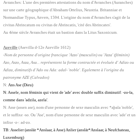
Avranches: L'une des premières attestations du nom d'Avranches (Auranches)
sur une carte géographique d'Abraham Ortelius, Neustria. Britanniae et
Normandiae Typus, Anvers, 1594. L'origine du nom d'Avranches s'agit de la
civitas Abrincatum ou civitas de Abrincatis, 'cité des Abrincates'.
Au 4ème siècle Avranches était un bastion dans la Litus Saxonicum.
Azeville
(Asevilla d-12e Azeville 1612)
-Nom de personne d'origine francique 'Azzo' (masculin) ou 'Azza' (féminin)
Azo, Aszo, Asza, Asa... représentent la forme contractée et évoluée d' Adizo ou
Adiza, diminutifs d’Ado ou Ada: adal- 'noble'. Egalement à l'origine du
patronyme AZE (Calvados)
N:
Ans Ase (Dieu)
N: Assele, nom féminin qui vient de 'ade' avec double suffix diminutif: -zo-la,
comme dans 'adzila, azela'.
N: Asse (assen ase), nom d'une personne de sexe masculin avec *aþala 'noble',
et le suffixe -so. Ou 'Ase', nom d'une personne de sexe masculin avec 'ade' et un
infixe -z-: ad-zo.
TB: Asselier (anslār *Anslaar, à Asse) Anlier (anslār*Anslaar, à Neufchateau,
Luxemburg)