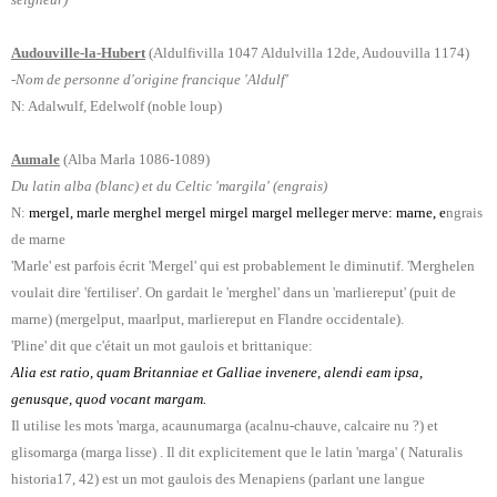
Audouville-la-Hubert
(
Ald
ulfivilla 1047 Aldulvilla 12de, Audouvilla 1174)
-Nom de personne d'origine francique 'Aldulf'
N: Adalwulf, Edelwolf (noble loup)
Aumale
(Alba Marla 1086-1089)
Du latin alba (blanc) et du Celtic 'margila' (engrais)
N:
mergel, marle merghel mergel mirgel margel melleger merve: marne, e
ngrais
de marne
'Marle' est parfois écrit 'Mergel' qui est probablement le diminutif. 'Merghelen
voulait dire 'fertiliser'. On gardait le 'merghel' dans un 'marliereput' (puit de
marne) (mergelput, maarlput, marliereput en Flandre occidentale).
'Pline' dit que c'était un mot gaulois et brittanique:
Alia est ratio, quam Britanniae et Galliae invenere, alendi eam ipsa,
genusque, quod vocant margam.
Il utilise les mots 'marga, acaunumarga (acalnu-chauve, calcaire nu ?) et
glisomarga (marga lisse) . Il dit explicitement que le latin 'marga' ( Naturalis
historia17, 42) est un mot gaulois des Menapiens (parlant une langue