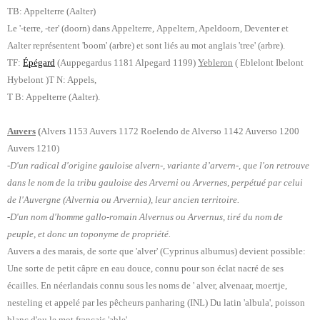
TB: Appelterre (Aalter)
Le '-terre, -ter' (doorn) dans Appelterre, Appeltern, Apeldoorn, Deventer et
Aalter représentent 'boom' (arbre) et sont liés au mot anglais 'tree' (arbre).
TF:
Épégard
(Auppegardus 1181 Alpegard 1199)
Yebleron
( Eblelont Ibelont
Hybelont )T N: Appels,
T B: Appelterre (Aalter).
Auvers
(
Alvers 1153 Auvers 1172 Roelendo de Alverso 1142 Auverso 1200
Auvers 1210)
-D'un radical d'origine gauloise alvern-, variante d’arvern-, que l'on retrouve
dans le nom de la tribu gauloise des Arverni ou Arvernes, perpétué par celui
de l'Auvergne (Alvernia ou Arvernia), leur ancien territoire.
-D'un nom d'homme gallo-romain Alvernus ou Arvernus, tiré du nom de
peuple, et donc un toponyme de propriété.
Auvers a des marais, de sorte que 'alver' (Cyprinus alburnus) devient possible:
Une sorte de petit câpre en eau douce, connu pour son éclat nacré de ses
écailles. En néerlandais connu sous les noms de ' alver, alvenaar, moertje,
nesteling et appelé par les pêcheurs panharing (INL) Du latin 'albula', poisson
blanc d'ou le mot français 'able'.