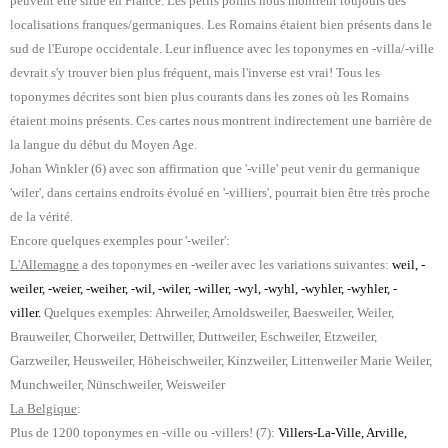
peuvent être situé en France. Les petits points nous montrent toujours des
localisations franques/germaniques. Les Romains étaient bien présents dans le
sud de l'Europe occidentale. Leur influence avec les toponymes en -villa/-ville
devrait s'y trouver bien plus fréquent, mais l'inverse est vrai! Tous les
toponymes décrites sont bien plus courants dans les zones où les Romains
étaient moins présents. Ces cartes nous montrent indirectement une barrière de
la langue du début du Moyen Age.
Johan Winkler (6) avec son affirmation que '-ville' peut venir du germanique
'wiler', dans certains endroits évolué en '-villiers', pourrait bien être très proche
de la vérité.
Encore quelques exemples pour '-weiler':
L'Allemagne
a des toponymes en -weiler avec les variations suivantes:
weil, -
weiler, -weier, -weiher, -wil, -wiler, -willer, -wyl, -wyhl, -wyhler, -wyhler, -
viller.
Quelques exemples: Ahrweiler, Arnoldsweiler, Baesweiler, Weiler,
Brauweiler, Chorweiler, Dettwiller, Duttweiler, Eschweiler, Etzweiler,
Garzweiler, Heusweiler, Höheischweiler, Kinzweiler, Littenweiler Marie Weiler,
Munchweiler, Nünschweiler, Weisweiler
La Belgique
:
Plus de 1200 toponymes en -ville ou -villers! (7):
Villers-La-Ville, Arville,