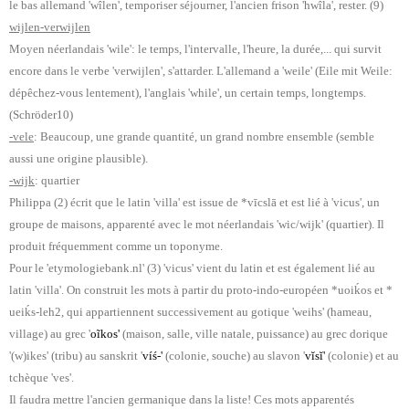
le bas allemand 'wîlen', temporiser séjourner, l'ancien frison 'hwîla', rester. (9)
wijlen-verwijlen
Moyen néerlandais 'wile': le temps, l'intervalle, l'heure, la durée,... qui survit
encore dans le verbe 'verwijlen', s'attarder. L'allemand a 'weile' (Eile mit Weile:
dépêchez-vous lentement), l'anglais 'while', un certain temps, longtemps.
(Schröder10)
-vele
: Beaucoup, une grande quantité, un grand nombre ensemble (semble
aussi une origine plausible).
-wijk
: quartier
Philippa (2) écrit que le latin 'villa' est issue de *vīcslā et est lié à 'vicus', un
groupe de maisons, apparenté avec le mot néerlandais 'wic/wijk' (quartier). Il
produit fréquemment comme un toponyme.
Pour le 'etymologiebank.nl' (3) 'vicus' vient du latin et est également lié au
latin 'villa'. On construit les mots à partir du proto-indo-européen *uoiḱos et *
ueiḱs-leh2, qui appartiennent successivement au gotique 'weihs' (hameau,
village) au grec '
oĩkos'
(maison, salle, ville natale, puissance) au grec dorique
'(w)ikes' (tribu) au sanskrit '
víś-'
(colonie, souche) au slavon '
vĭsĭ'
(colonie) et au
tchèque 'ves'.
Il faudra mettre l'ancien germanique dans la liste! Ces mots apparentés