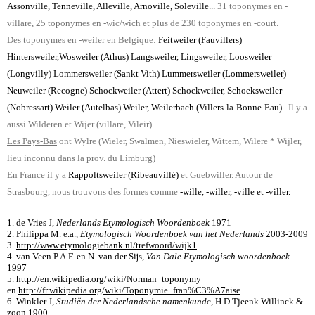
Assonville, Tenneville, Alleville, Arnoville, Soleville...
31 toponymes en -
villare, 25 toponymes en -wic/wich et plus de 230 toponymes en -court.
Des toponymes en -weiler en Belgique:
Feitweiler (Fauvillers)
Hintersweiler,Wosweiler (Athus) Langsweiler, Lingsweiler, Loosweiler
(Longvilly) Lommersweiler (Sankt Vith) Lummersweiler (Lommersweiler)
Neuweiler (Recogne) Schockweiler (Attert) Schockweiler, Schoeksweiler
(Nobressart) Weiler (Autelbas) Weiler, Weilerbach (Villers-la-Bonne-Eau).
Il y a
aussi Wilderen et Wijer (villare, Vileir)
Les Pays-Bas
ont Wylre (Wieler, Swalmen, Nieswieler, Wittem, Wilere * Wijler,
lieu inconnu dans la prov. du Limburg)
En France
il y a
Rappoltsweiler (Ribeauvillé)
et Guebwiller. Autour de
Strasbourg, nous trouvons des formes comme
-wille, -willer, -ville et -viller.
1. de Vries J
,
Nederlands Etymologisch Woordenboek
1971
2. Philippa M. e.a.,
Etymologisch Woordenboek van het Nederlands
2003-2009
3.
http://www.etymologiebank.nl/trefwoord/wijk1
4. van Veen P.A.F. en N. van der Sĳs,
Van Dale Etymologisch woordenboek
1997
5.
http://en.wikipedia.org/wiki/Norman_toponymy
en
http://fr.wikipedia.org/wiki/Toponymie_fran%C3%A7aise
6. Winkler J,
Studiën der Nederlandsche namenkunde
,
H.D.Tjeenk Willinck &
zoon 1900