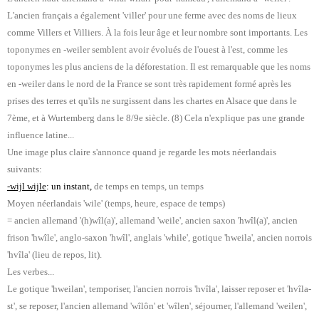
L'ancien français a également 'viller' pour une ferme avec des noms de lieux
comme Villers et Villiers. À la fois leur âge et leur nombre sont importants. Les
toponymes en -weiler semblent avoir évolués de l'ouest à l'est, comme les
toponymes les plus anciens de la déforestation. Il est remarquable que les noms
en -weiler dans le nord de la France se sont très rapidement formé après les
prises des terres et qu'ils ne surgissent dans les chartes en Alsace que dans le
7ème, et à Wurtemberg dans le 8/9e siècle. (8) Cela n'explique pas une grande
influence latine...
Une image plus claire s'annonce quand je regarde les mots néerlandais
suivants:
-wijl wijle
: un instant,
de temps en temps, un temps
Moyen néerlandais 'wile' (temps, heure, espace de temps)
= ancien allemand '(h)wîl(a)', allemand 'weile', ancien saxon 'hwîl(a)', ancien
frison 'hwîle', anglo-saxon 'hwîl', anglais 'while', gotique 'hweila', ancien norrois
'hvîla' (lieu de repos, lit).
Les verbes...
Le gotique 'hweilan', temporiser, l'ancien norrois 'hvîla', laisser reposer et 'hvîla-
st', se reposer, l'ancien allemand 'wîlôn' et 'wîlen', séjourner, l'allemand 'weilen',