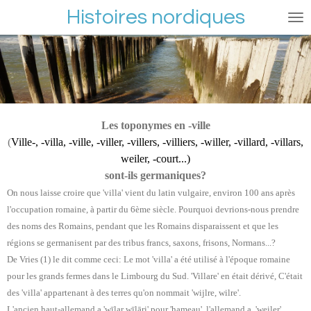
Histoires nordiques
Passer
au
contenu
principal
Les toponymes en -ville
(
Ville-, -villa, -ville, -viller, -villers, -villiers, -willer, -villard, -villars,
weiler, -court...)
sont-ils germaniques?
On nous laisse croire que 'villa' vient du latin vulgaire, environ 100 ans après
l'occupation romaine, à partir du 6ème siècle. Pourquoi devrions-nous prendre
des noms des Romains, pendant que les Romains disparaissent et que les
régions se germanisent par des tribus francs, saxons, frisons, Normans...?
De Vries (1) le dit comme ceci: Le mot 'villa' a été utilisé à l'époque romaine
pour les grands fermes dans le Limbourg du Sud. 'Villare' en était dérivé, C'était
des 'villa' appartenant à des terres qu'on nommait 'wijlre, wilre'.
L'ancien haut-allemand a 'wīlar wīlāri' pour 'hameau', l'allemand a 'weiler'.