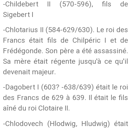
-Childebert II (570-596), fils de
Sigebert I
-Chlotarius II (584-629/630). Le roi des
Francs était fils de Chilpéric I et de
Frédégonde. Son père a été assassiné.
Sa mère était régente jusqu'à ce qu'il
devenait majeur.
-Dagobert I (603? -638/639) était le roi
des Francs de 629 à 639. Il était le fils
aîné du roi Clotaire II.
-Chlodovech (Hlodwig, Hludwig) était