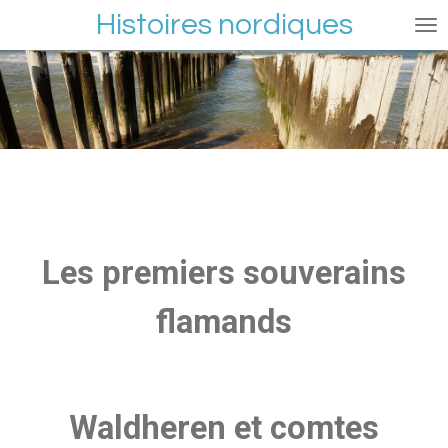
Histoires nordiques
Passer
au
contenu
principal
Les premiers souverains
flamands
Waldheren et comtes